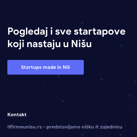
Pogledaj i sve startapove
koji nastaju u Nišu
Startups made in Niš
Kontakt
itfirmeunisu.rs - predstavljamo nišku it zajednicu