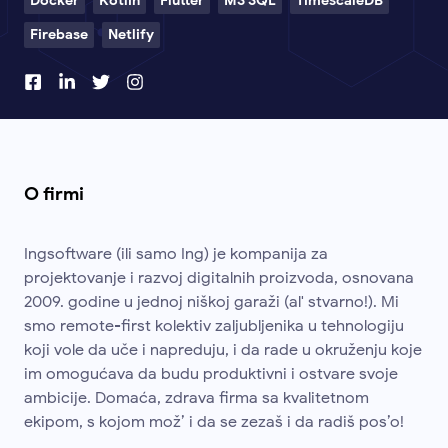
Docker
Kotlin
Flutter
MS SQL
TimescaleDB
Firebase
Netlify
O firmi
Ingsoftware (ili samo Ing) je kompanija za
projektovanje i razvoj digitalnih proizvoda, osnovana
2009. godine u jednoj niškoj garaži (al' stvarno!). Mi
smo remote-first kolektiv zaljubljenika u tehnologiju
koji vole da uče i napreduju, i da rade u okruženju koje
im omogućava da budu produktivni i ostvare svoje
ambicije. Domaća, zdrava firma sa kvalitetnom
ekipom, s kojom mož’ i da se zezaš i da radiš pos’o!