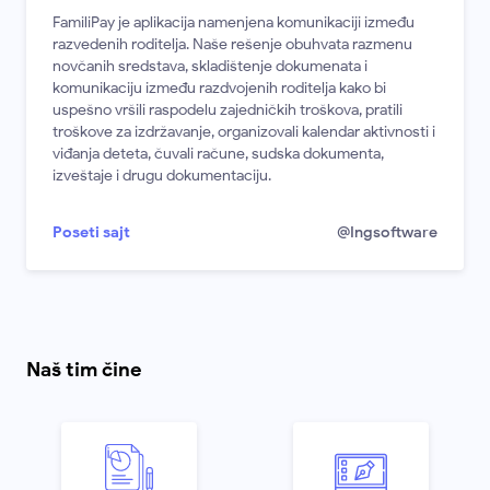
FamiliPay je aplikacija namenjena komunikaciji između
razvedenih roditelja. Naše rešenje obuhvata razmenu
novčanih sredstava, skladištenje dokumenata i
komunikaciju između razdvojenih roditelja kako bi
uspešno vršili raspodelu zajedničkih troškova, pratili
troškove za izdržavanje, organizovali kalendar aktivnosti i
viđanja deteta, čuvali račune, sudska dokumenta,
izveštaje i drugu dokumentaciju.
Poseti sajt
@Ingsoftware
Naš tim čine