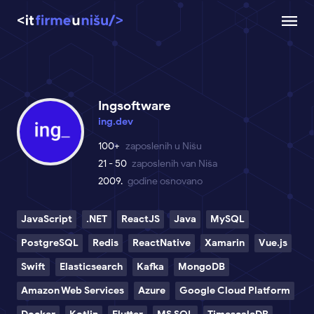
Ingsoftware
ing.dev
100+
zaposlenih u Nišu
21 - 50
zaposlenih van Niša
2009.
godine osnovano
JavaScript
.NET
ReactJS
Java
MySQL
PostgreSQL
Redis
ReactNative
Xamarin
Vue.js
Swift
Elasticsearch
Kafka
MongoDB
Amazon Web Services
Azure
Google Cloud Platform